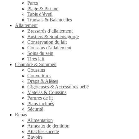
Parcs
Plage & Piscine
Tapis d’éveil
Transats & Balancelles
Allaitement
Brassards d’allaitement
Bustiers & Soutiens-gorge
Conservation du lait
Coussins d’allaitement
Soins du sein
Tires lait
Chambre & Sommeil
Coussins
Couvertures
Draps & Alèses
Gigoteuses & Accessoires bébé
Matelas & Coussins
Parures de lit
Plans inclinés
Sécurité
Repas
Alimentation
Anneaux de dentition
Attaches sucette
Bavoirs