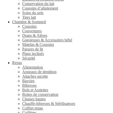
Conservation du lait
Coussins d’allaitement
Soins du sein
Tires lait
Chambre & Sommeil
Coussins
Couvertures
Draps & Alèses
Gigoteuses & Accessoires bébé
Matelas & Coussins
Parures de lit
Plans inclinés
Sécurité
Repas
Alimentation
Anneaux de dentition
Attaches sucette
Bavoirs
Biberons
Bols et Assiettes
Boites de conservation
Chaises hautes
Chauffe-biberons & Stérilisateurs
Coffret repas
Cuillères