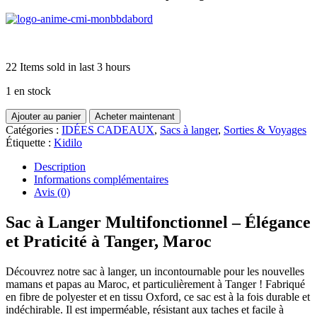
22
Items sold in last 3 hours
1 en stock
quantité
Ajouter au panier
Acheter maintenant
de
Catégories :
IDÉES CADEAUX
,
Sacs à langer
,
Sorties & Voyages
Sac
Étiquette :
Kidilo
de
maternité
Description
Couffin
Informations complémentaires
–
Avis (0)
Sunshine
Deer
Sac à Langer Multifonctionnel – Élégance
et Praticité à Tanger, Maroc
Découvrez notre sac à langer, un incontournable pour les nouvelles
mamans et papas au Maroc, et particulièrement à Tanger ! Fabriqué
en fibre de polyester et en tissu Oxford, ce sac est à la fois durable et
indéchirable. Il est imperméable, résistant aux taches et facile à