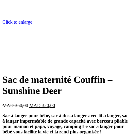
Click to enlarge
Sac de maternité Couffin –
Sunshine Deer
Le
Le
MAD
350,00
MAD
320,00
prix
prix
Sac à langer pour bébé, sac à dos à langer avec lit à langer, sac
initial
actuel
à langer imperméable de grande capacité avec berceau pliable
était :
est :
pour maman et papa, voyage, camping Le sac à langer pour
MAD 350,00.
MAD 320,00.
bébé vous facilite la vie et la rend plus organisée !