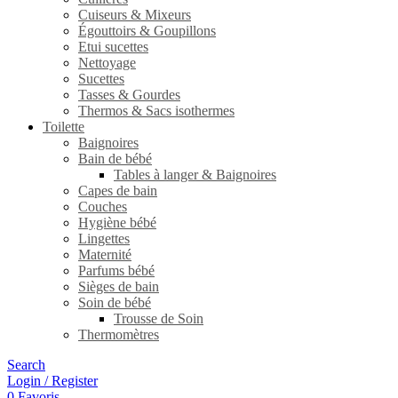
Cuiseurs & Mixeurs
Égouttoirs & Goupillons
Etui sucettes
Nettoyage
Sucettes
Tasses & Gourdes
Thermos & Sacs isothermes
Toilette
Baignoires
Bain de bébé
Tables à langer & Baignoires
Capes de bain
Couches
Hygiène bébé
Lingettes
Maternité
Parfums bébé
Sièges de bain
Soin de bébé
Trousse de Soin
Thermomètres
Search
Login / Register
0
Favoris