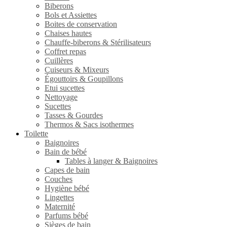
Biberons
Bols et Assiettes
Boites de conservation
Chaises hautes
Chauffe-biberons & Stérilisateurs
Coffret repas
Cuillères
Cuiseurs & Mixeurs
Égouttoirs & Goupillons
Etui sucettes
Nettoyage
Sucettes
Tasses & Gourdes
Thermos & Sacs isothermes
Toilette
Baignoires
Bain de bébé
Tables à langer & Baignoires
Capes de bain
Couches
Hygiène bébé
Lingettes
Maternité
Parfums bébé
Sièges de bain