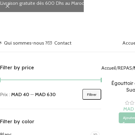
Livraison gratuite dès 600 Dhs au Maroc
Qui sommes-nous ?
Contact
Accue
Filter by price
Accueil
REPAS
Égouttoir 
Sua
Prix :
MAD 40
—
MAD 630
Filtrer
MAD
Ajouter
Filter by color
Blanc
10