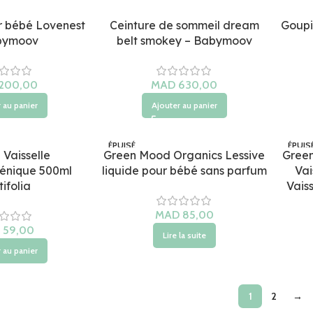
r bébé Lovenest
Ceinture de sommeil dream
Goupil
bymoov
belt smokey – Babymoov
MAD
 au panier
Ajouter au panier
ÉPUISÉ
ÉPUIS
 Vaisselle
Green Mood Organics Lessive
Green
énique 500ml
liquide pour bébé sans parfum
Vai
ifolia
Vais
MAD
Lire la suite
 au panier
1
2
→