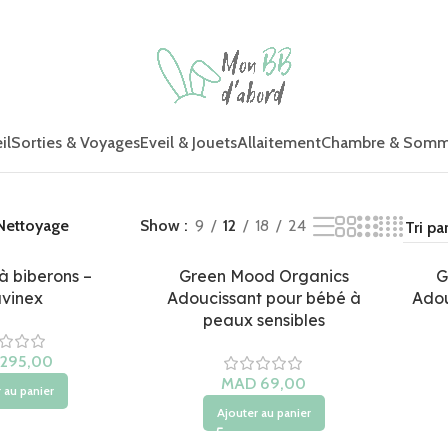
il
Sorties & Voyages
Eveil & Jouets
Allaitement
Chambre & Somm
Nettoyage
Show
9
12
18
24
à biberons –
Green Mood Organics
G
vinex
Adoucissant pour bébé à
Adou
peaux sensibles
MAD
 au panier
Ajouter au panier