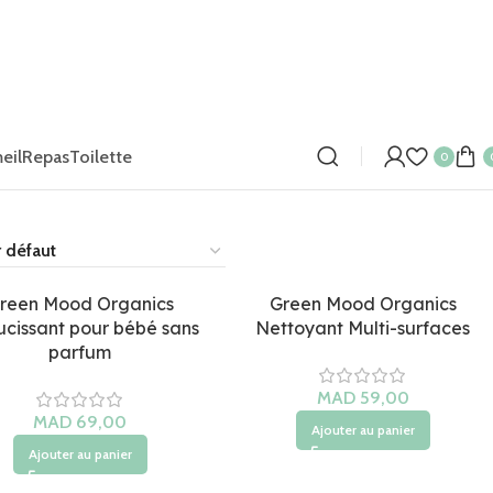
eil
Repas
Toilette
0
reen Mood Organics
Green Mood Organics
cissant pour bébé sans
Nettoyant Multi-surfaces
parfum
MAD
MAD
Ajouter au panier
Ajouter au panier