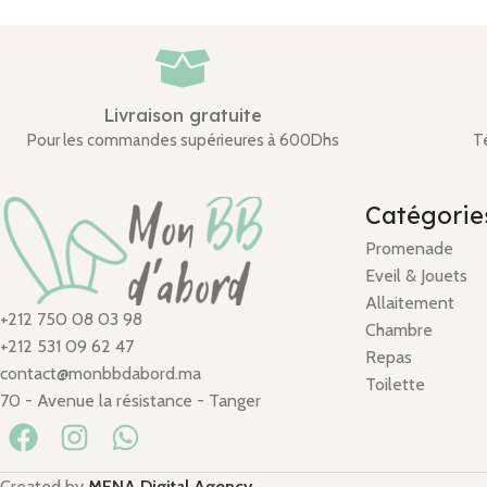
Livraison gratuite
Pour les commandes supérieures à 600Dhs
T
Catégorie
Promenade
Eveil & Jouets
Allaitement
+212 750 08 03 98
Chambre
+212 531 09 62 47
Repas
contact@monbbdabord.ma
Toilette
70 - Avenue la résistance - Tanger
Created by
MENA Digital Agency