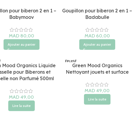
lon pour biberon 2 en 1 –
Goupillon pour biberon 2 en 1 –
Babymoov
Badabulle
MAD
MAD
Ajouter au panier
Ajouter au panier
É
ÉPUISÉ
 Mood Organics Liquide
Green Mood Organics
sselle pour Biberons et
Nettoyant jouets et surface
selle non Parfumé 500ml
MAD
MAD
Lire la suite
Lire la suite