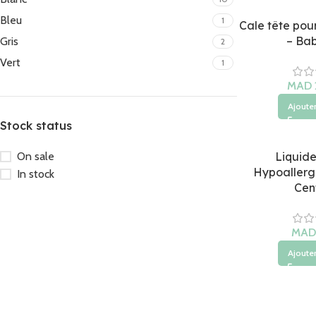
Bleu
1
Cale tête pou
– Ba
Gris
2
Vert
1
MAD
Ajouter
Stock status
On sale
Liquide
Hypoallerg
In stock
Cent
MAD
Ajouter