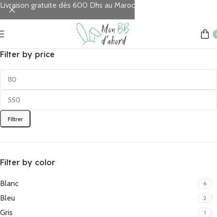
Livraison gratuite dès 600 Dhs au Maroc
Filter by price
Filtrer
Filter by color
Blanc
6
Bleu
2
Gris
1