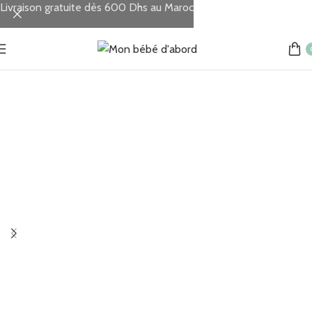
Livraison gratuite dès 600 Dhs au Maroc
Accueil
Chambre & Sommeil
Draps & Alèses