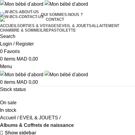
QUI SOMMES-NOUS ?
CONTACT
ACCUEIL
SORTIES & VOYAGES
EVEIL & JOUETS
ALLAITEMENT
CHAMBRE & SOMMEIL
REPAS
TOILETTE
Search
Login / Register
0
Favoris
0
items
MAD
0,00
Menu
0
items
MAD
0,00
Stock status
On sale
In stock
Accueil
EVEIL & JOUETS
Albums & Coffrets de naissance
Show sidebar