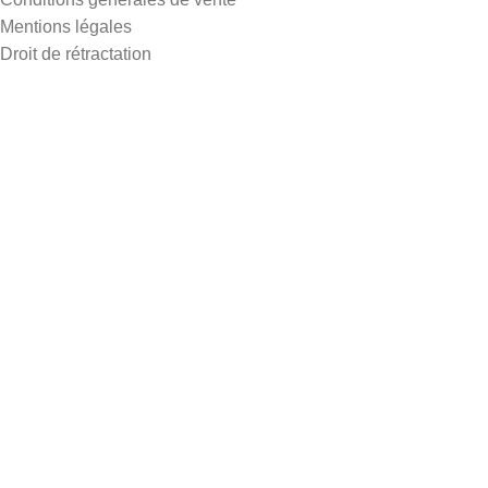
Mentions légales
Droit de rétractation
Politique de confidentialité
Contact
Inscrivez-vous pour recevoir nos meilleures offres
Created by
MENA Digital Agency
Livraison gratuite dès 600 Dhs au Maroc