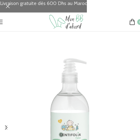
Livraison gratuite dès 600 Dhs au Maroc
Accueil
REPAS
Nettoyage