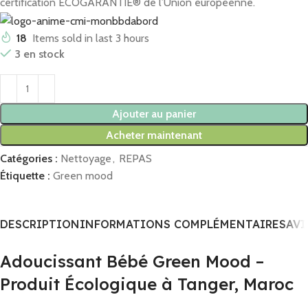
certification ECOGARANTIE® de l’Union européenne.
18
Items sold in last 3 hours
3 en stock
Ajouter au panier
Acheter maintenant
Catégories :
Nettoyage
,
REPAS
Étiquette :
Green mood
DESCRIPTION
INFORMATIONS COMPLÉMENTAIRES
AVI
Adoucissant Bébé Green Mood –
Produit Écologique à Tanger, Maroc