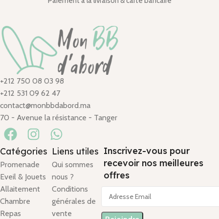
Paiement à la livraison & carte bancaire
+212 750 08 03 98
+212 531 09 62 47
contact@monbbdabord.ma
70 - Avenue la résistance - Tanger
Inscrivez-vous pour
Catégories
Liens utiles
recevoir nos meilleures
Promenade
Qui sommes
offres
Eveil & Jouets
nous ?
Allaitement
Conditions
Chambre
générales de
Repas
vente