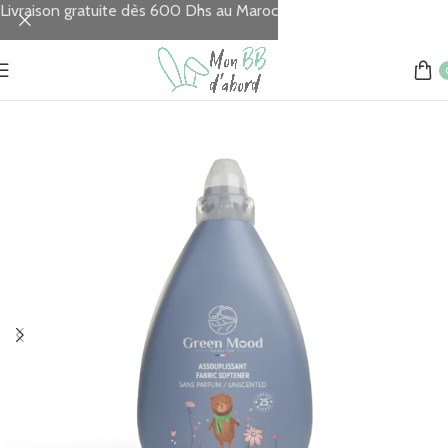
Livraison gratuite dès 600 Dhs au Maroc
Accueil
REPAS
Nettoyage