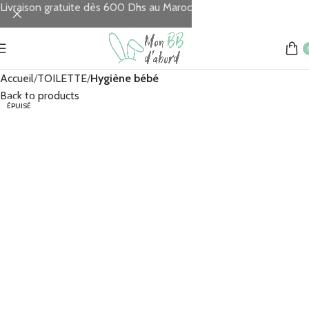
Livraison gratuite dès 600 Dhs au Maroc
Accueil
TOILETTE
Hygiène bébé
Back to products
ÉPUISÉ
MAD
MAD
MAD
MAD