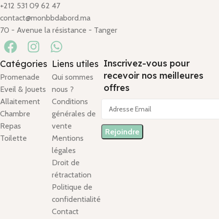
+212 531 09 62 47
contact@monbbdabord.ma
70 - Avenue la résistance - Tanger
Inscrivez-vous pour
Catégories
Liens utiles
recevoir nos meilleures
Promenade
Qui sommes
offres
Eveil & Jouets
nous ?
Allaitement
Conditions
Chambre
générales de
Repas
vente
Toilette
Mentions
légales
Droit de
rétractation
Politique de
confidentialité
Contact