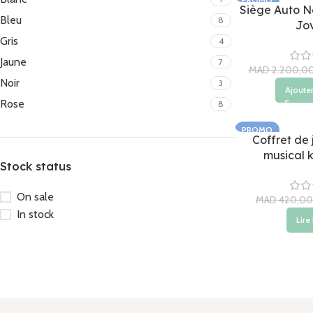
Siège Auto No
Bleu
8
Jov
Gris
4
Jaune
7
MAD
2.200,0
Noir
3
Ajouter
Rose
8
PROMO
Coffret de 
ÉPUISÉ
musical 
Stock status
On sale
MAD
420,00
In stock
Lire 