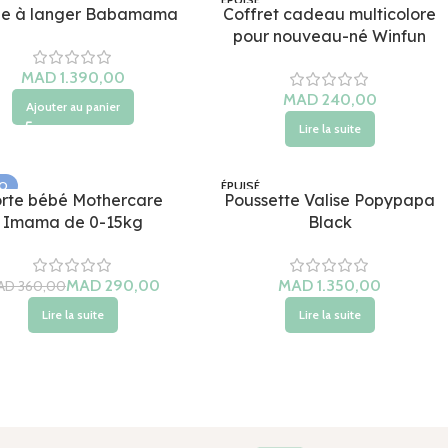
le à langer Babamama
Coffret cadeau multicolore
pour nouveau-né Winfun
MAD
MAD
Ajouter au panier
Lire la suite
O
ÉPUISÉ
rte bébé Mothercare
Poussette Valise Popypapa
É
Imama de 0-15kg
Black
MAD
290,00
MAD
AD
360,00
Lire la suite
Lire la suite