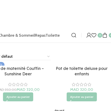
Chambre & Sommeil
Repas
Toilette
0
O
 de maternité Couffin –
Pot de toilette deluxe pour
Sunshine Deer
enfants
MAD
320,00
MAD
AD
350,00
Ajouter au panier
Ajouter au panier
ÉPUISÉ