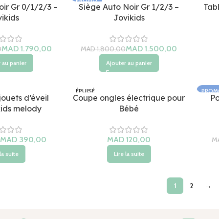
ir Gr 0/1/2/3 –
Siège Auto Noir Gr 1/2/3 –
Tab
ikids
Jovikids
MAD
1.790,00
MAD
1.500,00
0
MAD
1.800,00
 au panier
Ajouter au panier
ÉPUISÉ
PROM
jouets d’éveil
Coupe ongles électrique pour
Po
ÉPUIS
kids melody
Bébé
MAD
390,00
MAD
M
la suite
Lire la suite
1
2
→