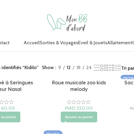
Accueil
Sorties & Voyages
Eveil & Jouets
Allaitement
tact
 identifiés “Kidilo”
Show
9
12
18
24
PROM
é à Seringues
Roue musicale zoo kids
Sac
eur Nasal
melody
MAD
M
 au panier
Ajouter au panier
PROMO