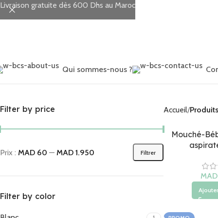
Livraison gratuite dès 600 Dhs au Maroc
Qui sommes-nous ?
Con
Filter by price
Accueil
Produits
Mouché-Béb
aspirat
Prix :
MAD 60
—
MAD 1.950
Filtrer
MAD
Ajouter
Filter by color
Blanc
1
PROMO