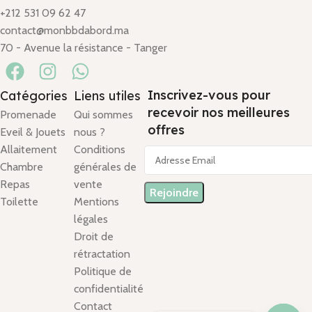
+212 531 09 62 47
contact@monbbdabord.ma
70 - Avenue la résistance - Tanger
Inscrivez-vous pour
Catégories
Liens utiles
recevoir nos meilleures
Promenade
Qui sommes
offres
Eveil & Jouets
nous ?
Allaitement
Conditions
Chambre
générales de
Repas
vente
Toilette
Mentions
légales
Droit de
rétractation
Politique de
confidentialité
Contact