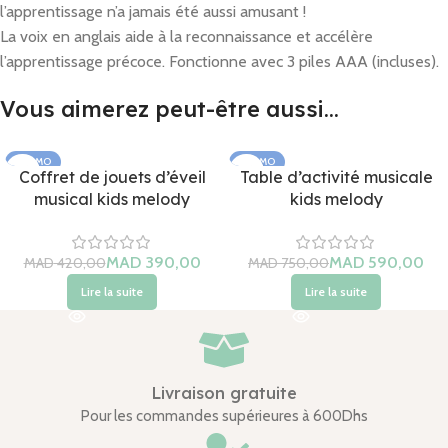
l’apprentissage n’a jamais été aussi amusant !
La voix en anglais aide à la reconnaissance et accélère
l’apprentissage précoce.
Fonctionne avec 3 piles AAA (incluses).
Vous aimerez peut-être aussi…
PROMO
PROMO
Coffret de jouets d’éveil
Table d’activité musicale
ÉPUISÉ
ÉPUISÉ
musical kids melody
kids melody
MAD
MAD
MAD
MAD
Lire la suite
Lire la suite
Livraison gratuite
Pour les commandes supérieures à 600Dhs