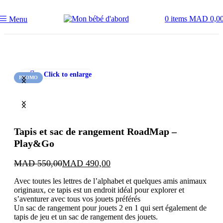
0
items
MAD
0,0
Menu
Accueil
EVEIL & JOUETS
Jouets Bébé & Enfant
Click to enlarge
PROMO
Tapis et sac de rangement RoadMap –
Play&Go
MAD
550,00
MAD
490,00
Avec toutes les lettres de l’alphabet et quelques amis animaux
originaux, ce tapis est un endroit idéal pour explorer et
s’aventurer avec tous vos jouets préférés
Un sac de rangement pour jouets 2 en 1 qui sert également de
tapis de jeu et un sac de rangement des jouets.