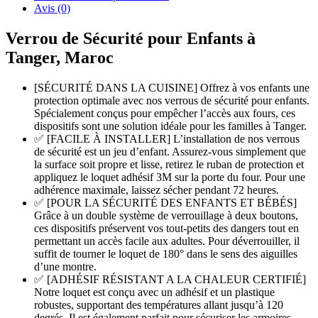
Avis (0)
Verrou de Sécurité pour Enfants à
Tanger, Maroc
[SÉCURITÉ DANS LA CUISINE] Offrez à vos enfants une
protection optimale avec nos verrous de sécurité pour enfants.
Spécialement conçus pour empêcher l’accès aux fours, ces
dispositifs sont une solution idéale pour les familles à Tanger.
✅ [FACILE À INSTALLER] L’installation de nos verrous
de sécurité est un jeu d’enfant. Assurez-vous simplement que
la surface soit propre et lisse, retirez le ruban de protection et
appliquez le loquet adhésif 3M sur la porte du four. Pour une
adhérence maximale, laissez sécher pendant 72 heures.
✅ [POUR LA SÉCURITÉ DES ENFANTS ET BÉBÉS]
Grâce à un double système de verrouillage à deux boutons,
ces dispositifs préservent vos tout-petits des dangers tout en
permettant un accès facile aux adultes. Pour déverrouiller, il
suffit de tourner le loquet de 180° dans le sens des aiguilles
d’une montre.
✅ [ADHÉSIF RÉSISTANT A LA CHALEUR CERTIFIÉ]
Notre loquet est conçu avec un adhésif et un plastique
robustes, supportant des températures allant jusqu’à 120
degrés. Il est également parfait pour sécuriser les armoires,