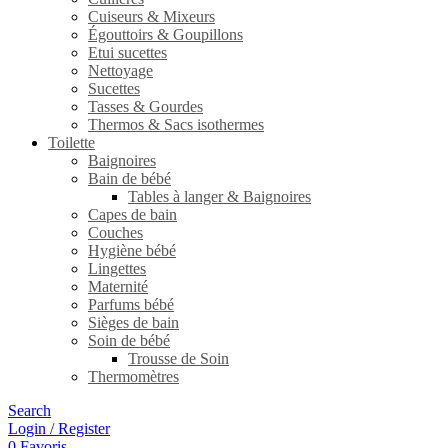
Cuiseurs & Mixeurs
Égouttoirs & Goupillons
Etui sucettes
Nettoyage
Sucettes
Tasses & Gourdes
Thermos & Sacs isothermes
Toilette
Baignoires
Bain de bébé
Tables à langer & Baignoires
Capes de bain
Couches
Hygiène bébé
Lingettes
Maternité
Parfums bébé
Sièges de bain
Soin de bébé
Trousse de Soin
Thermomètres
Search
Login / Register
0
Favoris