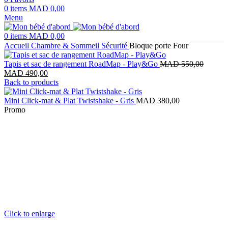
0
items
MAD
0,00
Menu
0
items
MAD
0,00
Accueil
Chambre & Sommeil
Sécurité
Bloque porte Four
Le
Tapis et sac de rangement RoadMap - Play&Go
MAD
550,00
Le
prix
MAD
490,00
prix
initial
Back to products
actuel
était :
est :
MAD 5
Mini Click-mat & Plat Twistshake - Gris
MAD
380,00
MAD 490,00.
Promo
Click to enlarge