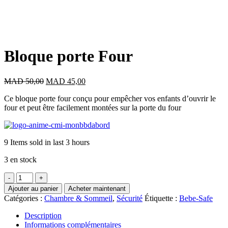
Bloque porte Four
Le
Le
MAD
50,00
MAD
45,00
prix
prix
Ce bloque porte four conçu pour empêcher vos enfants d’ouvrir le
initial
actuel
four et peut être facilement montées sur la porte du four
était :
est :
MAD 50,00.
MAD 45,00.
9
Items sold in last 3 hours
3 en stock
quantité
de
Ajouter au panier
Acheter maintenant
Bloque
Catégories :
Chambre & Sommeil
,
Sécurité
Étiquette :
Bebe-Safe
porte
Four
Description
Informations complémentaires