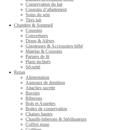
Conservation du lait
Coussins d’allaitement
Soins du sein
Tires lait
Chambre & Sommeil
Coussins
Couvertures
Draps & Alèses
Gigoteuses & Accessoires bébé
Matelas & Coussins
Parures de lit
Plans inclinés
Sécurité
Repas
Alimentation
Anneaux de dentition
Attaches sucette
Bavoirs
Biberons
Bols et Assiettes
Boites de conservation
Chaises hautes
Chauffe-biberons & Stérilisateurs
Coffret repas
Cuillères