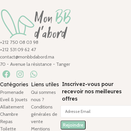
+212 750 08 03 98
+212 531 09 62 47
contact@monbbdabord.ma
70 - Avenue la résistance - Tanger
Inscrivez-vous pour
Catégories
Liens utiles
recevoir nos meilleures
Promenade
Qui sommes
offres
Eveil & Jouets
nous ?
Allaitement
Conditions
Chambre
générales de
Repas
vente
Toilette
Mentions