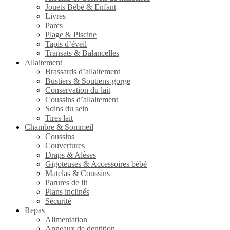
Jouets Bébé & Enfant
Livres
Parcs
Plage & Piscine
Tapis d’éveil
Transats & Balancelles
Allaitement
Brassards d’allaitement
Bustiers & Soutiens-gorge
Conservation du lait
Coussins d’allaitement
Soins du sein
Tires lait
Chambre & Sommeil
Coussins
Couvertures
Draps & Alèses
Gigoteuses & Accessoires bébé
Matelas & Coussins
Parures de lit
Plans inclinés
Sécurité
Repas
Alimentation
Anneaux de dentition