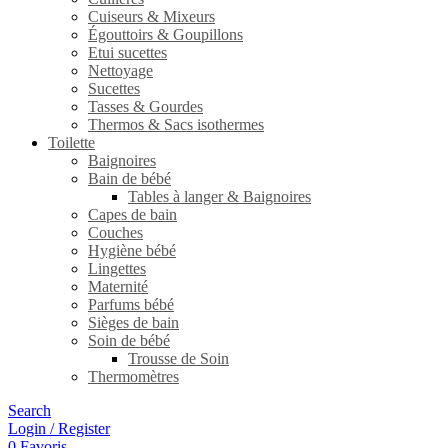
Cuiseurs & Mixeurs
Égouttoirs & Goupillons
Etui sucettes
Nettoyage
Sucettes
Tasses & Gourdes
Thermos & Sacs isothermes
Toilette
Baignoires
Bain de bébé
Tables à langer & Baignoires
Capes de bain
Couches
Hygiène bébé
Lingettes
Maternité
Parfums bébé
Sièges de bain
Soin de bébé
Trousse de Soin
Thermomètres
Search
Login / Register
0
Favoris