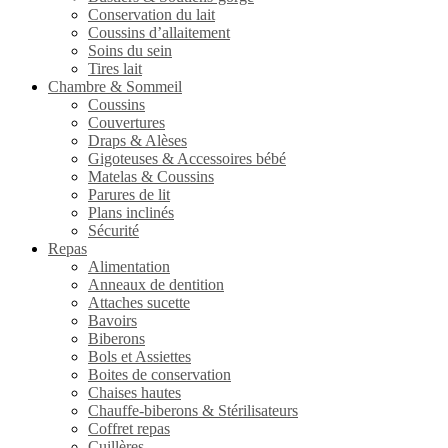
Conservation du lait
Coussins d’allaitement
Soins du sein
Tires lait
Chambre & Sommeil
Coussins
Couvertures
Draps & Alèses
Gigoteuses & Accessoires bébé
Matelas & Coussins
Parures de lit
Plans inclinés
Sécurité
Repas
Alimentation
Anneaux de dentition
Attaches sucette
Bavoirs
Biberons
Bols et Assiettes
Boites de conservation
Chaises hautes
Chauffe-biberons & Stérilisateurs
Coffret repas
Cuillères