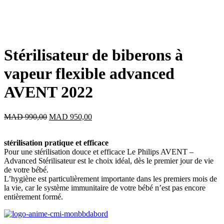
Stérilisateur de biberons à
vapeur flexible advanced
AVENT 2022
Le
Le
MAD
990,00
MAD
950,00
prix
prix
initial
actuel
stérilisation pratique et efficace
était :
est :
Pour une stérilisation douce et efficace Le Philips AVENT –
MAD 990,00.
MAD 950,00.
Advanced Stérilisateur est le choix idéal, dès le premier jour de vie
de votre bébé.
L’hygiène est particulièrement importante dans les premiers mois de
la vie, car le système immunitaire de votre bébé n’est pas encore
entièrement formé.