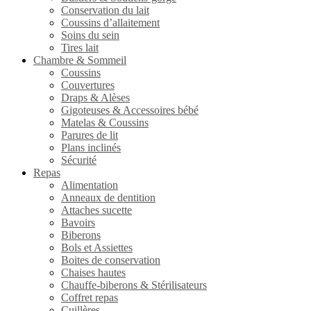
Conservation du lait
Coussins d’allaitement
Soins du sein
Tires lait
Chambre & Sommeil
Coussins
Couvertures
Draps & Alèses
Gigoteuses & Accessoires bébé
Matelas & Coussins
Parures de lit
Plans inclinés
Sécurité
Repas
Alimentation
Anneaux de dentition
Attaches sucette
Bavoirs
Biberons
Bols et Assiettes
Boites de conservation
Chaises hautes
Chauffe-biberons & Stérilisateurs
Coffret repas
Cuillères