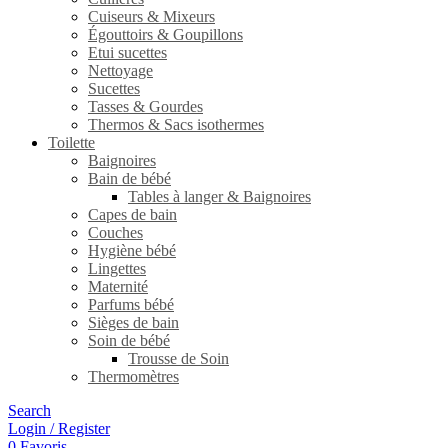
Cuiseurs & Mixeurs
Égouttoirs & Goupillons
Etui sucettes
Nettoyage
Sucettes
Tasses & Gourdes
Thermos & Sacs isothermes
Toilette
Baignoires
Bain de bébé
Tables à langer & Baignoires
Capes de bain
Couches
Hygiène bébé
Lingettes
Maternité
Parfums bébé
Sièges de bain
Soin de bébé
Trousse de Soin
Thermomètres
Search
Login / Register
0
Favoris