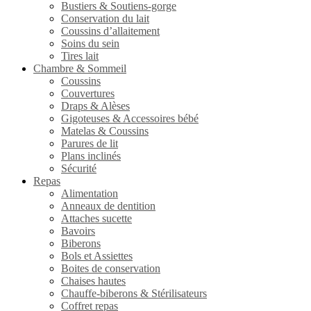
Bustiers & Soutiens-gorge
Conservation du lait
Coussins d’allaitement
Soins du sein
Tires lait
Chambre & Sommeil
Coussins
Couvertures
Draps & Alèses
Gigoteuses & Accessoires bébé
Matelas & Coussins
Parures de lit
Plans inclinés
Sécurité
Repas
Alimentation
Anneaux de dentition
Attaches sucette
Bavoirs
Biberons
Bols et Assiettes
Boites de conservation
Chaises hautes
Chauffe-biberons & Stérilisateurs
Coffret repas