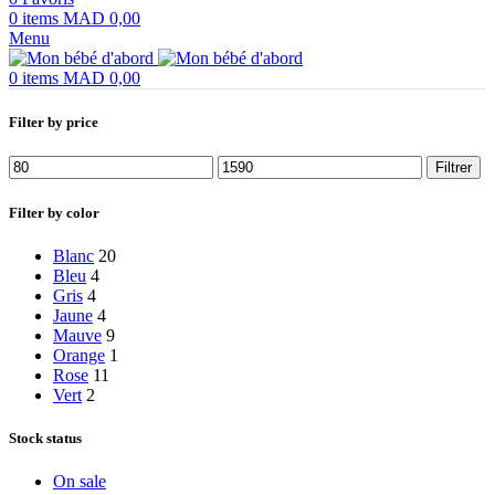
0
items
MAD
0,00
Menu
0
items
MAD
0,00
Filter by price
Prix
Prix
Filtrer
min
max
Filter by color
Blanc
20
Bleu
4
Gris
4
Jaune
4
Mauve
9
Orange
1
Rose
11
Vert
2
Stock status
On sale