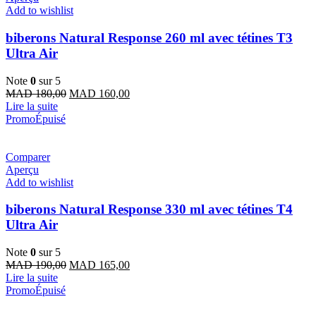
Add to wishlist
biberons Natural Response 260 ml avec tétines T3
Ultra Air
Note
0
sur 5
Le
Le
MAD
180,00
MAD
160,00
prix
prix
Lire la suite
initial
actuel
Promo
Épuisé
était :
est :
MAD 180,00.
MAD 160,00.
Comparer
Aperçu
Add to wishlist
biberons Natural Response 330 ml avec tétines T4
Ultra Air
Note
0
sur 5
Le
Le
MAD
190,00
MAD
165,00
prix
prix
Lire la suite
initial
actuel
Promo
Épuisé
était :
est :
MAD 190,00.
MAD 165,00.