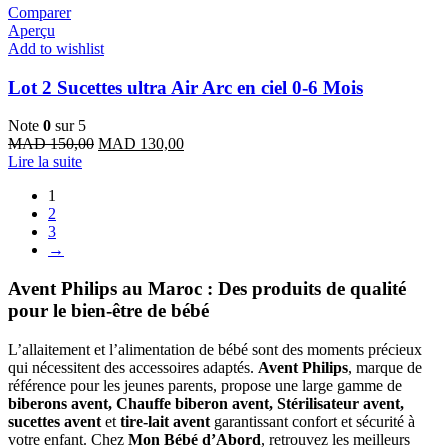
Comparer
Aperçu
Add to wishlist
Lot 2 Sucettes ultra Air Arc en ciel 0-6 Mois
Note
0
sur 5
Le
Le
MAD
150,00
MAD
130,00
prix
prix
Lire la suite
initial
actuel
1
était :
est :
2
MAD 150,00.
MAD 130,00.
3
→
Avent Philips au Maroc : Des produits de qualité
pour le bien-être de bébé
L’allaitement et l’alimentation de bébé sont des moments précieux
qui nécessitent des accessoires adaptés.
Avent Philips
, marque de
référence pour les jeunes parents, propose une large gamme de
biberons avent,
Chauffe biberon avent
, Stérilisateur avent,
sucettes
avent
et
tire-lait avent
garantissant confort et sécurité à
votre enfant. Chez
Mon Bébé d’Abord
, retrouvez les meilleurs