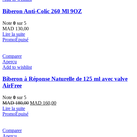
Biberon Anti-Colic 260 Ml 9OZ
Note
0
sur 5
MAD
130,00
Lire la suite
Promo
Épuisé
Comparer
Aperçu
Add to wishlist
Biberon à Réponse Naturelle de 125 ml avec valve
AirFree
Note
0
sur 5
Le
Le
MAD
180,00
MAD
160,00
prix
prix
Lire la suite
initial
actuel
Promo
Épuisé
était :
est :
MAD 180,00.
MAD 160,00.
Comparer
Aperçu