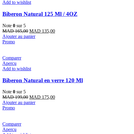
Add to wishlist
Biberon Natural 125 Ml / 4OZ
Note
0
sur 5
Le
Le
MAD
165,00
MAD
135,00
prix
prix
Ajouter au panier
initial
actuel
Promo
était :
est :
MAD 165,00.
MAD 135,00.
Comparer
Aperçu
Add to wishlist
Biberon Natural en verre 120 Ml
Note
0
sur 5
Le
Le
MAD
199,00
MAD
175,00
prix
prix
Ajouter au panier
initial
actuel
Promo
était :
est :
MAD 199,00.
MAD 175,00.
Comparer
Aperçu