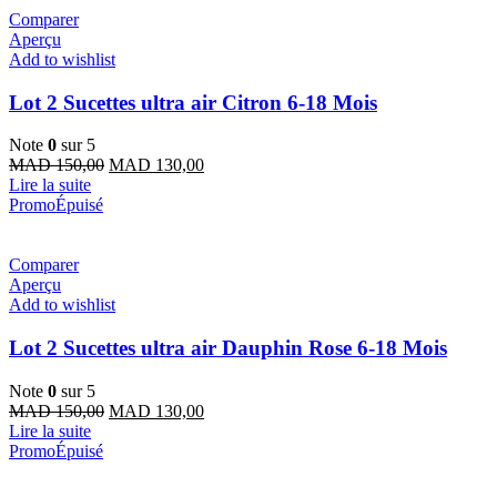
Comparer
Aperçu
Add to wishlist
Lot 2 Sucettes ultra air Citron 6-18 Mois
Note
0
sur 5
Le
Le
MAD
150,00
MAD
130,00
prix
prix
Lire la suite
initial
actuel
Promo
Épuisé
était :
est :
MAD 150,00.
MAD 130,00.
Comparer
Aperçu
Add to wishlist
Lot 2 Sucettes ultra air Dauphin Rose 6-18 Mois
Note
0
sur 5
Le
Le
MAD
150,00
MAD
130,00
prix
prix
Lire la suite
initial
actuel
Promo
Épuisé
était :
est :
MAD 150,00.
MAD 130,00.