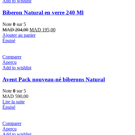
Add to wishlist
Biberon Natural en verre 240 Ml
Note
0
sur 5
Le
Le
MAD
204,00
MAD
195,00
prix
prix
Ajouter au panier
initial
actuel
Épuisé
était :
est :
MAD 204,00.
MAD 195,00.
Comparer
Aperçu
Add to wishlist
Avent Pack nouveau-né biberons Natural
Note
0
sur 5
MAD
590,00
Lire la suite
Épuisé
Comparer
Aperçu
Add to wishlist