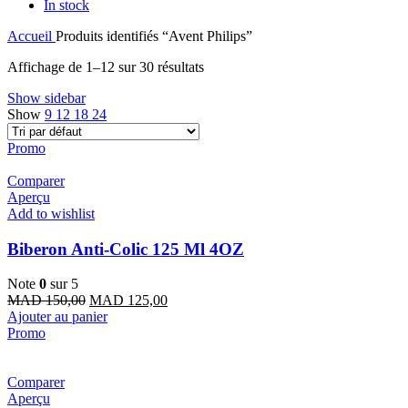
In stock
Accueil
Produits identifiés “Avent Philips”
Affichage de 1–12 sur 30 résultats
Show sidebar
Show
9
12
18
24
Promo
Comparer
Aperçu
Add to wishlist
Biberon Anti-Colic 125 Ml 4OZ
Note
0
sur 5
Le
Le
MAD
150,00
MAD
125,00
prix
prix
Ajouter au panier
initial
actuel
Promo
était :
est :
MAD 150,00.
MAD 125,00.
Comparer
Aperçu