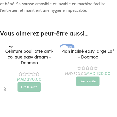
et bébé. Sa housse amovible et lavable en machine facilite
l’entretien et maintient une hygiène impeccable.
Vous aimerez peut-être aussi…
ÉPUISÉ
PROMO
Ceinture bouillotte anti-
Plan incliné easy large 10°
ÉPUISÉ
colique easy dream –
– Doomoo
Doomoo
MAD
MAD
Lire la suite
Lire la suite