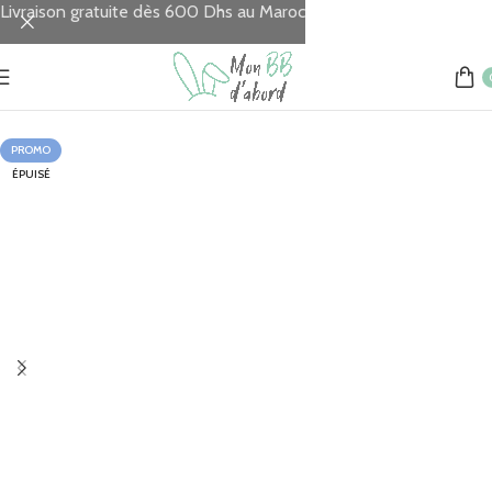
Livraison gratuite dès 600 Dhs au Maroc
Accueil
Chambre & Sommeil
Plans inclinés
PROMO
ÉPUISÉ