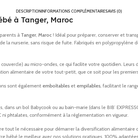
DESCRIPTION
INFORMATIONS COMPLÉMENTAIRES
AVIS (0)
Bébé à Tanger, Maroc
 parents à
Tanger
,
Maroc
! Idéal pour préparer, conserver et trans
e la nurserie, sans risque de fuite. Fabriqués en polypropylène de
 couvercle) au micro-ondes, ce qui facilite votre quotidien. Leur
tion alimentaire de votre tout-petit, que ce soit pour les premier
rtions sont également
emboîtables
et
empilables
, facilitant le r
, dans un bol Babycook ou au bain-marie (dans le BIB’ EXPRESSO). E
 ni phtalates, conformément à la réglementation en vigueur.
e tout le nécessaire pour démarrer la diversification alimentaire 
votre bébé le meilleur avec nos solutions pratiques, 100% adaptée