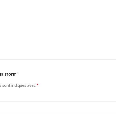
as storm”
s sont indiqués avec
*