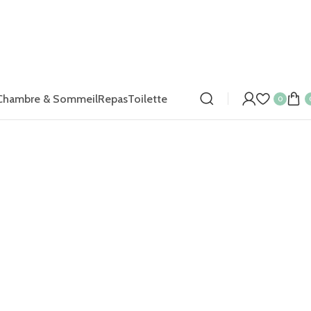
Chambre & Sommeil
Repas
Toilette
0