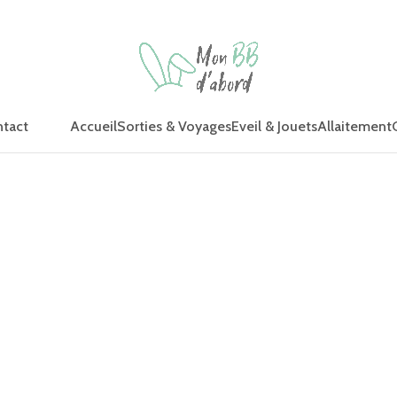
Accueil
Sorties & Voyages
Eveil & Jouets
Allaitement
tact