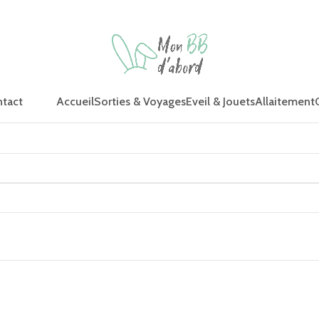
Accueil
Sorties & Voyages
Eveil & Jouets
Allaitement
tact