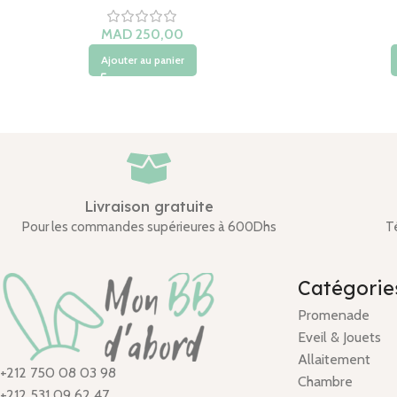
MAD
Ajouter au panier
Livraison gratuite
Pour les commandes supérieures à 600Dhs
T
Catégorie
Promenade
Eveil & Jouets
Allaitement
+212 750 08 03 98
Chambre
+212 531 09 62 47