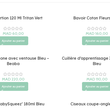
tion 120 Ml Tritan Vert
Bavoir Coton Fleur
MAD
MAD
Ajouter au panier
Ajouter au panier
icone avec ventouse Bleu –
Cuillère d’apprentissage
Beaba
Bleu
MAD
MAD
Ajouter au panier
Ajouter au panier
abySqueez’ 180ml Bleu
Ciseaux coupe-ongl