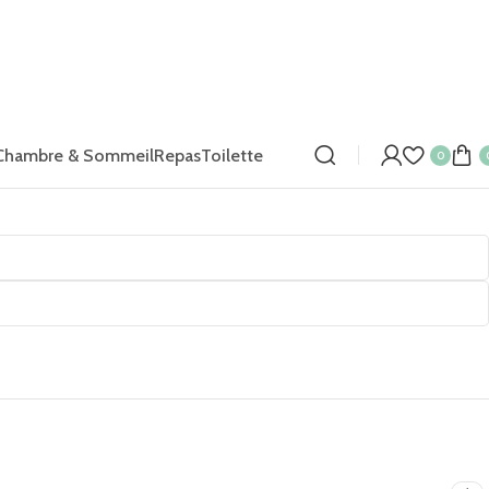
Chambre & Sommeil
Repas
Toilette
0