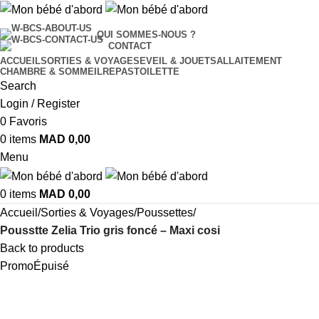
QUI SOMMES-NOUS ?
CONTACT
ACCUEIL
SORTIES & VOYAGES
EVEIL & JOUETS
ALLAITEMENT
CHAMBRE & SOMMEIL
REPAS
TOILETTE
Search
Login / Register
0
Favoris
0
items
MAD
0,00
Menu
0
items
MAD
0,00
Accueil
Sorties & Voyages
Poussettes
Pousstte Zelia Trio gris foncé – Maxi cosi
Back to products
Promo
Épuisé