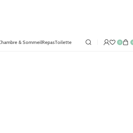
Chambre & Sommeil
Repas
Toilette
0