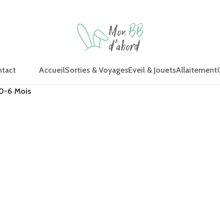
Accueil
Sorties & Voyages
Eveil & Jouets
Allaitement
tact
 0-6 Mois