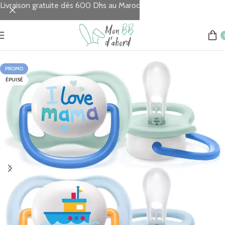
Livraison gratuite dès 600 Dhs au Maroc
Accueil
REPAS
Sucettes
PROMO
ÉPUISÉ