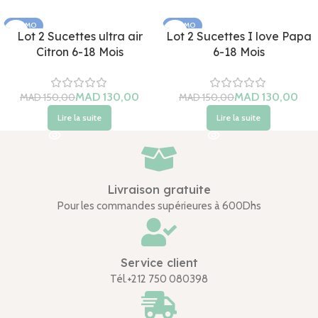
PROMO
PROMO
Lot 2 Sucettes ultra air
Lot 2 Sucettes I love Papa
ÉPUISÉ
ÉPUISÉ
Citron 6-18 Mois
6-18 Mois
MAD
MAD
MAD
MAD
Lire la suite
Lire la suite
Livraison gratuite
Pour les commandes supérieures à 600Dhs
Service client
Tél.+212 750 080398