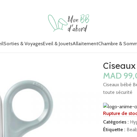
il
Sorties & Voyages
Eveil & Jouets
Allaitement
Chambre & Somm
Ciseaux
MAD
Ciseaux bébé Bé
toute sécurité
Rupture de sto
Catégories :
Hy
Étiquette :
Bea