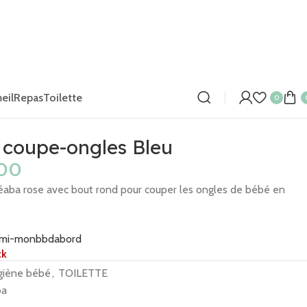
eil
Repas
Toilette
0
 coupe-ongles Bleu
aba rose avec bout rond pour couper les ongles de bébé en
ck
giène bébé
,
TOILETTE
ba