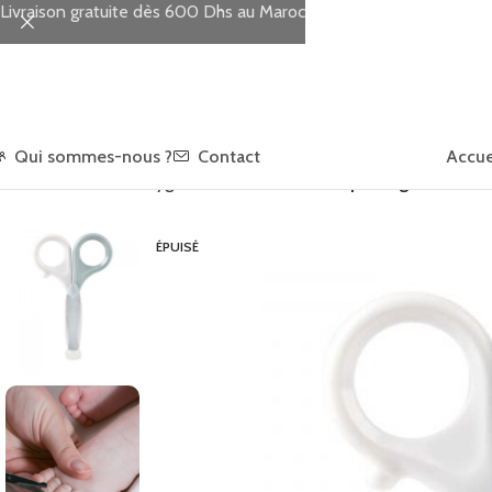
Livraison gratuite dès 600 Dhs au Maroc
Qui sommes-nous ?
Contact
Accue
Accueil
TOILETTE
Hygiène bébé
Ciseaux coupe-ongles Bleu
ÉPUISÉ