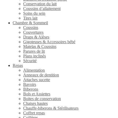
Conservation du lait
Coussins d’allaitement
Soins du sein
Tires lait
Chambre & Sommeil
Coussins
Couvertures
Draps & Alèses
Gigoteuses & Accessoires bébé
Matelas & Coussins
Parures de lit
Plans inclinés
Sécurité
Repas
Alimentation
Anneaux de dentition
Attaches sucette
Bavoirs
Biberons
Bols et Assiettes
Boites de conservation
Chaises hautes
Chauffe-biberons & Stérilisateurs
Coffret repas
Cuillères