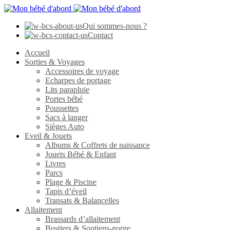
Qui sommes-nous ?
Contact
Accueil
Sorties & Voyages
Accessoires de voyage
Echarpes de portage
Lits parapluie
Portes bébé
Poussettes
Sacs à langer
Sièges Auto
Eveil & Jouets
Albums & Coffrets de naissance
Jouets Bébé & Enfant
Livres
Parcs
Plage & Piscine
Tapis d’éveil
Transats & Balancelles
Allaitement
Brassards d’allaitement
Bustiers & Soutiens-gorge