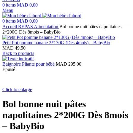
0
items
MAD
0,00
Menu
0
items
MAD
0,00
Accueil
REPAS
Alimentation
Bol bonne nuit pâtes napolitaines
2*200G Dès 8mois – BabyBio
Petit Pot pomme banane 2*130G (Dès 4mois) – BabyBio
MAD
49,50
Back to products
Baignoire Pliante pour bébé
MAD
295,00
Épuisé
Click to enlarge
Bol bonne nuit pâtes
napolitaines 2*200G Dès 8mois
– BabyBio