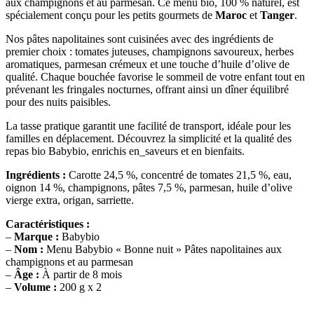
aux champignons et au parmesan. Ce menu bio, 100 % naturel, est
spécialement conçu pour les petits gourmets de
Maroc
et
Tanger
.
Nos pâtes napolitaines sont cuisinées avec des ingrédients de
premier choix : tomates juteuses, champignons savoureux, herbes
aromatiques, parmesan crémeux et une touche d’huile d’olive de
qualité. Chaque bouchée favorise le sommeil de votre enfant tout en
prévenant les fringales nocturnes, offrant ainsi un dîner équilibré
pour des nuits paisibles.
La tasse pratique garantit une facilité de transport, idéale pour les
familles en déplacement. Découvrez la simplicité et la qualité des
repas bio Babybio, enrichis en_saveurs et en bienfaits.
Ingrédients :
Carotte 24,5 %, concentré de tomates 21,5 %, eau,
oignon 14 %, champignons, pâtes 7,5 %, parmesan, huile d’olive
vierge extra, origan, sarriette.
Caractéristiques :
–
Marque :
Babybio
–
Nom :
Menu Babybio « Bonne nuit » Pâtes napolitaines aux
champignons et au parmesan
–
Âge :
À partir de 8 mois
–
Volume :
200 g x 2