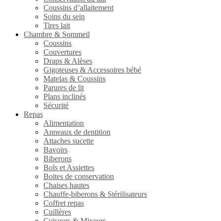
Coussins d’allaitement
Soins du sein
Tires lait
Chambre & Sommeil
Coussins
Couvertures
Draps & Alèses
Gigoteuses & Accessoires bébé
Matelas & Coussins
Parures de lit
Plans inclinés
Sécurité
Repas
Alimentation
Anneaux de dentition
Attaches sucette
Bavoirs
Biberons
Bols et Assiettes
Boites de conservation
Chaises hautes
Chauffe-biberons & Stérilisateurs
Coffret repas
Cuillères
Cuiseurs & Mixeurs