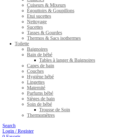
Cuiseurs & Mixeurs
Égouttoirs & Goupillons
Etui sucettes
Nettoyage
Sucettes
Tasses & Gourdes
Thermos & Sacs isothermes
Toilette
Baignoires
Bain de bébé
Tables à langer & Baignoires
Capes de bain
Couches
Hygiène bébé
Lingettes
Maternité
Parfums bébé
Sièges de bain
Soin de bébé
Trousse de Soin
Thermomètres
Search
Login / Register
0
Favoris