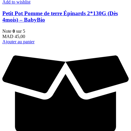
Add to wishlist
Petit Pot Pomme de terre Épinards 2*130G (Dès
4mois) – BabyBio
Note
0
sur 5
MAD
45,00
Ajouter au panier