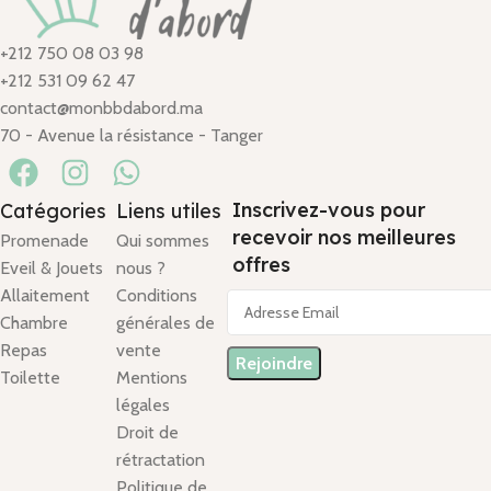
+212 750 08 03 98
+212 531 09 62 47
contact@monbbdabord.ma
70 - Avenue la résistance - Tanger
Inscrivez-vous pour
Catégories
Liens utiles
recevoir nos meilleures
Promenade
Qui sommes
offres
Eveil & Jouets
nous ?
Allaitement
Conditions
Chambre
générales de
Repas
vente
Toilette
Mentions
légales
Droit de
rétractation
Politique de