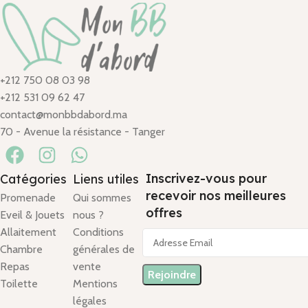
+212 750 08 03 98
+212 531 09 62 47
contact@monbbdabord.ma
70 - Avenue la résistance - Tanger
Inscrivez-vous pour
Catégories
Liens utiles
recevoir nos meilleures
Promenade
Qui sommes
offres
Eveil & Jouets
nous ?
Allaitement
Conditions
Chambre
générales de
Repas
vente
Toilette
Mentions
légales