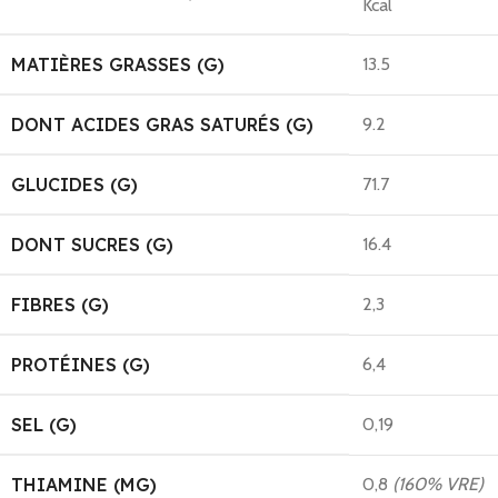
Kcal
MATIÈRES GRASSES (G)
13.5
DONT ACIDES GRAS SATURÉS (G)
9.2
GLUCIDES (G)
71.7
DONT SUCRES (G)
16.4
FIBRES (G)
2,3
PROTÉINES (G)
6,4
SEL (G)
0,19
THIAMINE (MG)
0,8
(160% VRE)