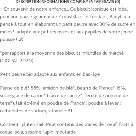
DESCRIPTION
INFORMATIONS COMPLÉMENTAIRES
AVIS (0)
✨En souvenir de notre enfance… Ce biscuit iconique est idéal
pour une pause gourmande. Croustillant et fondant, Babybio a
pensé à tout en élaborant un petit beurre avec 30% de sucre en
moins*, adapté aux petites mains et aux papilles de votre jeune
pousse ! 👶
*par rapport à la moyenne des biscuits infantiles du marché
(CIQUAL 2020)
Petit beurre bio adapté aux enfants en bas-âge
Farine de
blé
* 58%, amidon de
blé
*,
beurre
de France* 16%,
sucre glace de canne* (sucre de canne*, fécule de pomme de
terre*),
lait
écrémé en poudre de France*, poudre à lever :
carbonates de sodium, vitamine B1.
Contient : gluten, lait. Peut contenir des traces de : oeuf, fruits à
coque, soja, sesame, lupin, moutarde