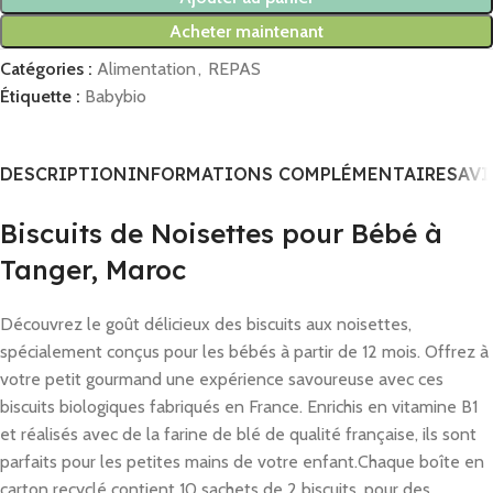
Acheter maintenant
Catégories :
Alimentation
,
REPAS
Étiquette :
Babybio
DESCRIPTION
INFORMATIONS COMPLÉMENTAIRES
AVI
Biscuits de Noisettes pour Bébé à
Tanger, Maroc
Découvrez le goût délicieux des biscuits aux noisettes,
spécialement conçus pour les bébés à partir de 12 mois. Offrez à
votre petit gourmand une expérience savoureuse avec ces
biscuits biologiques fabriqués en France.
Enrichis en vitamine B1
et réalisés avec de la farine de blé de qualité française, ils sont
parfaits pour les petites mains de votre enfant.
Chaque boîte en
carton recyclé contient 10 sachets de 2 biscuits, pour des