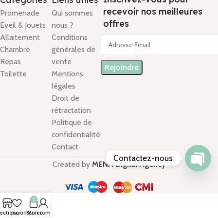
recevoir nos meilleures
Promenade
Qui sommes
offres
Eveil & Jouets
nous ?
Allaitement
Conditions
Chambre
générales de
Repas
vente
Toilette
Mentions
légales
Droit de
rétractation
Politique de
confidentialité
Contact
Contactez-nous
Created by
MENA Digital Agency
Open
chaty
0
outique
Favoris
Panier
Mon compte