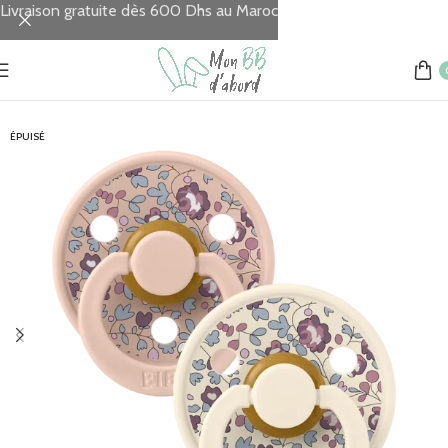
Livraison gratuite dès 600 Dhs au Maroc
Accueil
REPAS
Sucettes
ÉPUISÉ