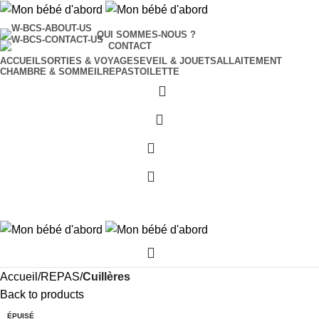
QUI SOMMES-NOUS ?
CONTACT
ACCUEIL
SORTIES & VOYAGES
EVEIL & JOUETS
ALLAITEMENT
CHAMBRE & SOMMEIL
REPAS
TOILETTE
0
0
0
Accueil
REPAS
Cuillères
Back to products
ÉPUISÉ