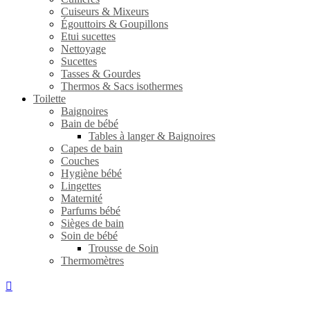
Cuiseurs & Mixeurs
Égouttoirs & Goupillons
Etui sucettes
Nettoyage
Sucettes
Tasses & Gourdes
Thermos & Sacs isothermes
Toilette
Baignoires
Bain de bébé
Tables à langer & Baignoires
Capes de bain
Couches
Hygiène bébé
Lingettes
Maternité
Parfums bébé
Sièges de bain
Soin de bébé
Trousse de Soin
Thermomètres