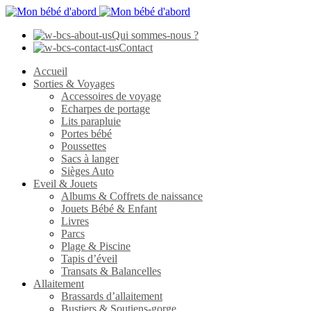
Qui sommes-nous ?
Contact
Accueil
Sorties & Voyages
Accessoires de voyage
Echarpes de portage
Lits parapluie
Portes bébé
Poussettes
Sacs à langer
Sièges Auto
Eveil & Jouets
Albums & Coffrets de naissance
Jouets Bébé & Enfant
Livres
Parcs
Plage & Piscine
Tapis d’éveil
Transats & Balancelles
Allaitement
Brassards d’allaitement
Bustiers & Soutiens-gorge