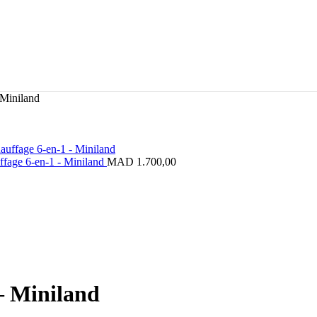
 Miniland
ffage 6-en-1 - Miniland
MAD
1.700,00
 – Miniland