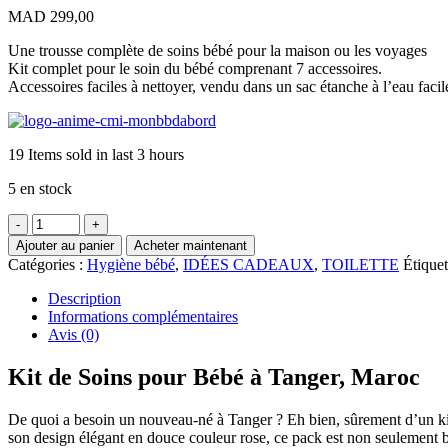
MAD
299,00
Une trousse complète de soins bébé pour la maison ou les voyages
Kit complet pour le soin du bébé comprenant 7 accessoires.
Accessoires faciles à nettoyer, vendu dans un sac étanche à l’eau facil
19
Items sold in last 3 hours
5 en stock
quantité
de
Ajouter au panier
Acheter maintenant
Trousse
Catégories :
Hygiène bébé
,
IDÉES CADEAUX
,
TOILETTE
Étiquet
de
toilette
Description
7
Informations complémentaires
pcs
Avis (0)
Candy
-
Kit de Soins pour Bébé à Tanger, Maroc
Miniland
De quoi a besoin un nouveau-né à Tanger ?
Eh bien, sûrement d’un ki
son design élégant en douce couleur rose, ce pack est non seulement 