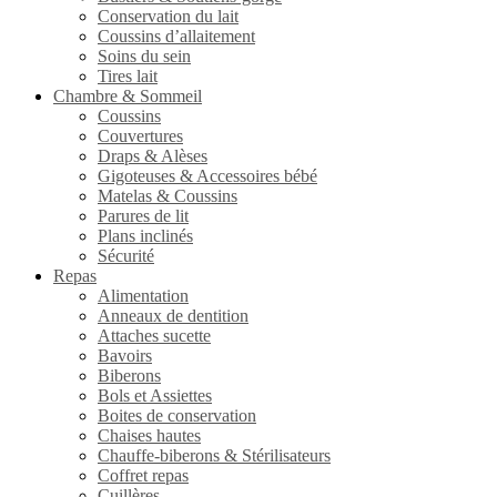
Conservation du lait
Coussins d’allaitement
Soins du sein
Tires lait
Chambre & Sommeil
Coussins
Couvertures
Draps & Alèses
Gigoteuses & Accessoires bébé
Matelas & Coussins
Parures de lit
Plans inclinés
Sécurité
Repas
Alimentation
Anneaux de dentition
Attaches sucette
Bavoirs
Biberons
Bols et Assiettes
Boites de conservation
Chaises hautes
Chauffe-biberons & Stérilisateurs
Coffret repas
Cuillères