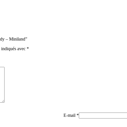
andy – Miniland”
t indiqués avec
*
E-mail
*