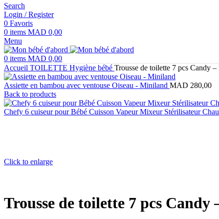
Search
Login / Register
0
Favoris
0
items
MAD
0,00
Menu
0
items
MAD
0,00
Accueil
TOILETTE
Hygiène bébé
Trousse de toilette 7 pcs Candy –
Assiette en bambou avec ventouse Oiseau - Miniland
MAD
280,00
Back to products
Chefy 6 cuiseur pour Bébé Cuisson Vapeur Mixeur Stérilisateur Chau
Click to enlarge
Trousse de toilette 7 pcs Candy