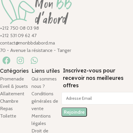
+212 750 08 03 98
+212 531 09 62 47
contact@monbbdabord.ma
70 - Avenue la résistance - Tanger
Inscrivez-vous pour
Catégories
Liens utiles
recevoir nos meilleures
Promenade
Qui sommes
offres
Eveil & Jouets
nous ?
Allaitement
Conditions
Chambre
générales de
Repas
vente
Toilette
Mentions
légales
Droit de