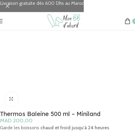
Livraison gratuite dès 600 Dhs au Maroc
Accueil
REPAS
Thermos & Sacs isothermes
Click to enlarge
Thermos Baleine 500 ml – Miniland
MAD
Garde les boissons
chaud et froid jusqu’à 24 heures