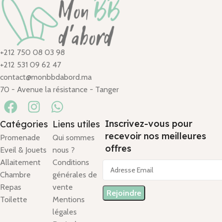
+212 750 08 03 98
+212 531 09 62 47
contact@monbbdabord.ma
70 - Avenue la résistance - Tanger
Inscrivez-vous pour
Catégories
Liens utiles
recevoir nos meilleures
Promenade
Qui sommes
offres
Eveil & Jouets
nous ?
Allaitement
Conditions
Chambre
générales de
Repas
vente
Toilette
Mentions
légales