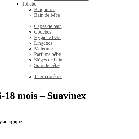
Toilette
Baignoires
Bain de bébé
Capes de bain
Couches
Hygiène bébé
Lingettes
Maternité
Parfums bébé
Sièges de bain
Soin de bébé
Thermomètres
6-18 mois – Suavinex
iologique .