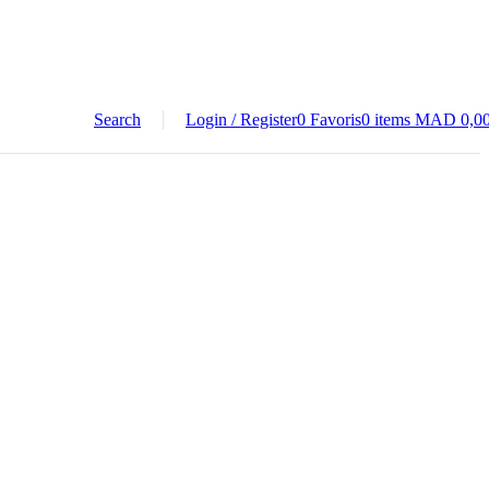
Search
Login / Register
0
Favoris
0
items
MAD
0,0