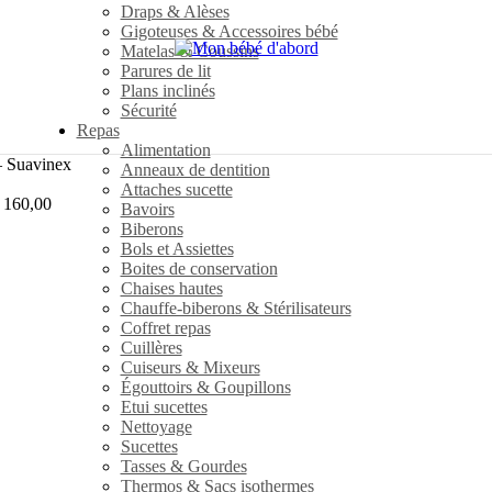
Draps & Alèses
Gigoteuses & Accessoires bébé
Matelas & Coussins
Parures de lit
Plans inclinés
Sécurité
Repas
Alimentation
– Suavinex
Anneaux de dentition
Attaches sucette
160,00
Bavoirs
Biberons
Bols et Assiettes
Boites de conservation
Chaises hautes
Chauffe-biberons & Stérilisateurs
Coffret repas
Cuillères
Cuiseurs & Mixeurs
Égouttoirs & Goupillons
Etui sucettes
Nettoyage
Sucettes
Tasses & Gourdes
Thermos & Sacs isothermes