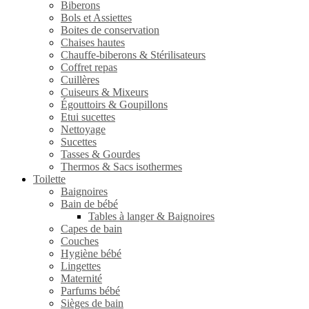
Biberons
Bols et Assiettes
Boites de conservation
Chaises hautes
Chauffe-biberons & Stérilisateurs
Coffret repas
Cuillères
Cuiseurs & Mixeurs
Égouttoirs & Goupillons
Etui sucettes
Nettoyage
Sucettes
Tasses & Gourdes
Thermos & Sacs isothermes
Toilette
Baignoires
Bain de bébé
Tables à langer & Baignoires
Capes de bain
Couches
Hygiène bébé
Lingettes
Maternité
Parfums bébé
Sièges de bain