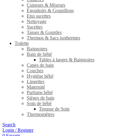
Cuiseurs & Mixeurs
Égouttoirs & Goupillons
Etui sucettes
Nettoyage
Sucettes
Tasses & Gourdes
Thermos & Sacs isothermes
Toilette
Baignoires
Bain de bébé
Tables à langer & Baignoires
Capes de bain
Couches
Hygiène bébé
Lingettes
Maternité
Parfums bébé
Sièges de bain
Soin de bébé
Trousse de Soin
Thermomètres
Search
Login / Register
0
Favoris