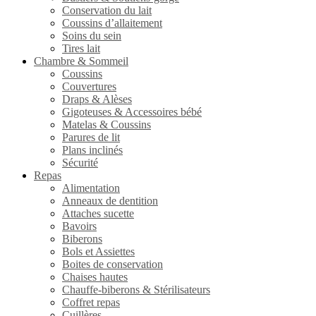
Conservation du lait
Coussins d’allaitement
Soins du sein
Tires lait
Chambre & Sommeil
Coussins
Couvertures
Draps & Alèses
Gigoteuses & Accessoires bébé
Matelas & Coussins
Parures de lit
Plans inclinés
Sécurité
Repas
Alimentation
Anneaux de dentition
Attaches sucette
Bavoirs
Biberons
Bols et Assiettes
Boites de conservation
Chaises hautes
Chauffe-biberons & Stérilisateurs
Coffret repas
Cuillères