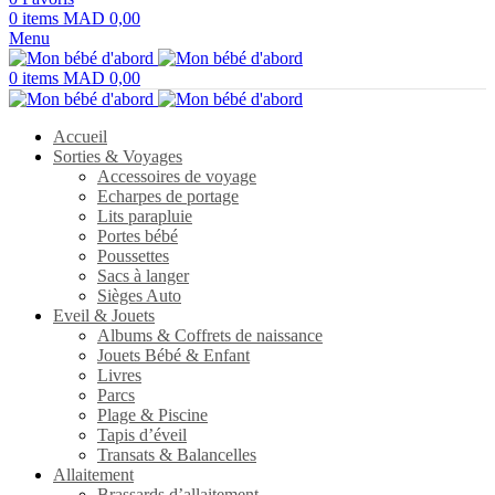
0
items
MAD
0,00
Menu
0
items
MAD
0,00
Accueil
Sorties & Voyages
Accessoires de voyage
Echarpes de portage
Lits parapluie
Portes bébé
Poussettes
Sacs à langer
Sièges Auto
Eveil & Jouets
Albums & Coffrets de naissance
Jouets Bébé & Enfant
Livres
Parcs
Plage & Piscine
Tapis d’éveil
Transats & Balancelles
Allaitement
Brassards d’allaitement