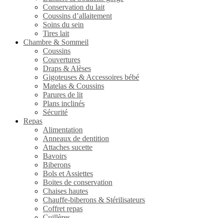
Conservation du lait
Coussins d’allaitement
Soins du sein
Tires lait
Chambre & Sommeil
Coussins
Couvertures
Draps & Alèses
Gigoteuses & Accessoires bébé
Matelas & Coussins
Parures de lit
Plans inclinés
Sécurité
Repas
Alimentation
Anneaux de dentition
Attaches sucette
Bavoirs
Biberons
Bols et Assiettes
Boites de conservation
Chaises hautes
Chauffe-biberons & Stérilisateurs
Coffret repas
Cuillères