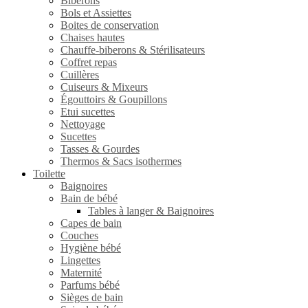
Biberons
Bols et Assiettes
Boites de conservation
Chaises hautes
Chauffe-biberons & Stérilisateurs
Coffret repas
Cuillères
Cuiseurs & Mixeurs
Égouttoirs & Goupillons
Etui sucettes
Nettoyage
Sucettes
Tasses & Gourdes
Thermos & Sacs isothermes
Toilette
Baignoires
Bain de bébé
Tables à langer & Baignoires
Capes de bain
Couches
Hygiène bébé
Lingettes
Maternité
Parfums bébé
Sièges de bain