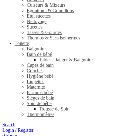
Cuiseurs & Mixeurs
Égouttoirs & Goupillons
Etui sucettes
Nettoyage
Sucettes
Tasses & Gourdes
Thermos & Sacs isothermes
Toilette
Baignoires
Bain de bébé
Tables à langer & Baignoires
Capes de bain
Couches
Hygiène bébé
Lingettes
Maternité
Parfums bébé
Sièges de bain
Soin de bébé
Trousse de Soin
Thermomètres
Search
Login / Register
0
Favoris