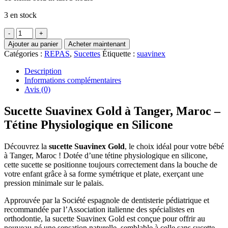
3 en stock
quantité
de
Ajouter au panier
Acheter maintenant
Sucette
Catégories :
REPAS
,
Sucettes
Étiquette :
suavinex
Suavinex
Silicone
Description
Beige
Informations complémentaires
6-
Avis (0)
18mois
Premium
Sucette Suavinex Gold à Tanger, Maroc –
Gold
Tétine Physiologique en Silicone
-
Suavinex
Découvrez la
sucette Suavinex Gold
, le choix idéal pour votre bébé
à Tanger, Maroc ! Dotée d’une tétine physiologique en silicone,
cette sucette se positionne toujours correctement dans la bouche de
votre enfant grâce à sa forme symétrique et plate, exerçant une
pression minimale sur le palais.
Approuvée par la Société espagnole de dentisterie pédiatrique et
recommandée par l’Association italienne des spécialistes en
orthodontie, la sucette Suavinex Gold est conçue pour offrir au
nouveau-né une sensation naturelle, semblable à celle sans sucette.