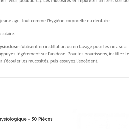
téries, virus, pollution…). Les mucosités et impuretés limitent so
 jeune âge, tout comme l’hygiène corporelle ou dentaire.
culaire.
hysiodose
s’utilisent en instillation ou en lavage pour les nez sec
 appuyez légèrement sur l’unidose. Pour les nourrissons, instillez 
r s’écouler les mucosités, puis essuyez l’excédent.
ysiologique – 30 Pièces