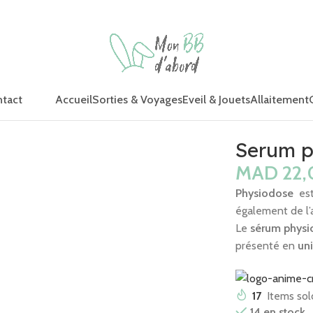
Accueil
Sorties & Voyages
Eveil & Jouets
Allaitement
tact
es
Serum p
MAD
Physiodose
est 
également de l’
Le
sérum physi
présenté en
un
17
Items sold
14 en stock