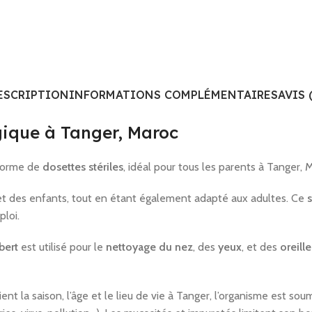
ESCRIPTION
INFORMATIONS COMPLÉMENTAIRES
AVIS 
gique à Tanger, Maroc
forme de
dosettes stériles
, idéal pour tous les parents à Tanger, 
et des enfants, tout en étant également adapté aux adultes. Ce
ploi.
bert
est utilisé pour le
nettoyage du nez
, des
yeux
, et des
oreille
nt la saison, l’âge et le lieu de vie à Tanger, l’organisme est 