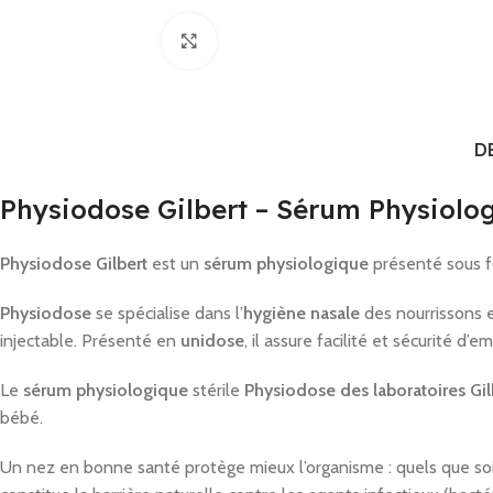
Click to enlarge
D
Physiodose Gilbert – Sérum Physiolo
Physiodose Gilbert
est un
sérum physiologique
présenté sous 
Physiodose
se spécialise dans l’
hygiène nasale
des nourrissons 
injectable. Présenté en
unidose
, il assure facilité et sécurité d’em
Le
sérum physiologique
stérile
Physiodose des laboratoires Gil
bébé.
Un nez en bonne santé protège mieux l’organisme : quels que soie