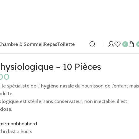
Chambre & Sommeil
Repas
Toilette
0
hysiologique – 10 Pièces
le spécialiste de l’
hygiène nasale
du nourrisson de l’enfant mais
adulte.
ologique
est stérile, sans conservateur, non injectable, il est
idose
.
 in last 3 hours