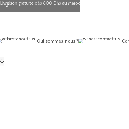
Livraison gratuite dès 600 Dhs au Maroc
Qui sommes-nous ?
Con
Accueil
TOILETTE
Soin de bébé
Serum physiologique – 10 Pièc