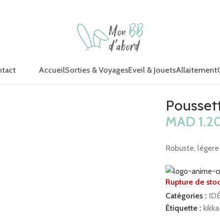
Accueil
Sorties & Voyages
Eveil & Jouets
Allaitement
tact
– Marron
Poussett
MAD
Robuste, légere
Rupture de sto
Catégories :
ID
Étiquette :
kikk