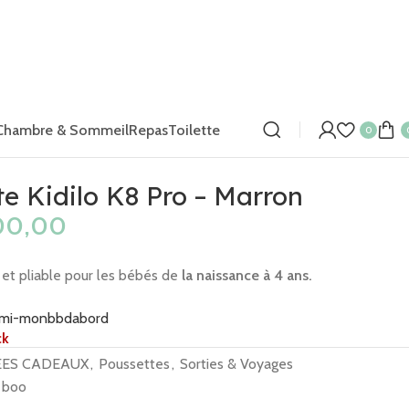
Chambre & Sommeil
Repas
Toilette
0
e Kidilo K8 Pro – Marron
MAD
 et pliable pour les bébés de
la naissance à 4 ans.
MAD
ck
ÉES CADEAUX
,
Poussettes
,
Sorties & Voyages
a boo