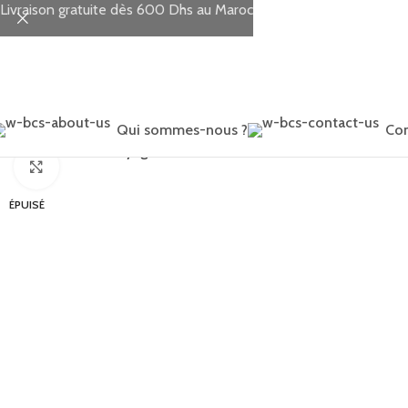
Livraison gratuite dès 600 Dhs au Maroc
Qui sommes-nous ?
Con
Accueil
Sorties & Voyages
Poussettes
Poussette Kidilo K8 Pro 
Click to enlarge
ÉPUISÉ