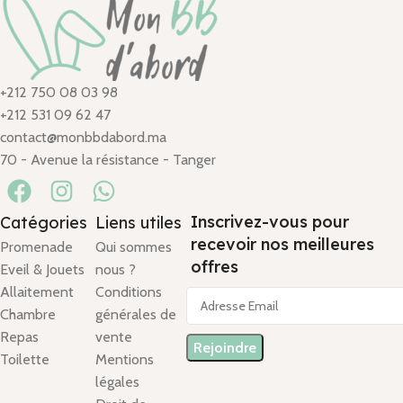
+212 750 08 03 98
+212 531 09 62 47
contact@monbbdabord.ma
70 - Avenue la résistance - Tanger
Inscrivez-vous pour
Catégories
Liens utiles
recevoir nos meilleures
Promenade
Qui sommes
offres
Eveil & Jouets
nous ?
Allaitement
Conditions
Chambre
générales de
Repas
vente
Toilette
Mentions
légales