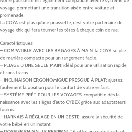
Notre poussette est également compatible avec le système de
voyage, permettant une transition aisée entre voiture et
promenade.
La COŸA est plus qu’une poussette; c’est votre partenaire de
voyage chic qui fera tourner les têtes à chaque coin de rue.
Caractéristiques:
–
COMPATIBLE AVEC LES BAGAGES À MAIN
: la COŸA se plie
de manière compacte pour un rangement facile.
–
PLIAGE D’UNE SEULE MAIN
: idéal pour une utilisation rapide
et sans tracas.
–
INCLINAISON ERGONOMIQUE PRESQUE À PLAT
: ajustez
facilement la position pour le confort de votre enfant.
–
SYSTÈME PRÊT POUR LES VOYAGES
: compatible dès la
naissance avec les sièges d’auto CYBEX grâce aux adaptateurs
fournis.
–
HARNAIS À RÉGLAGE EN UN GESTE
: assure la sécurité de
votre bébé en un instant.
–
DOSSIER EN MAILLE RESPIRANTE
: offre un confort estival