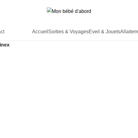
Accueil
Sorties & Voyages
Eveil & Jouets
Allaitem
ct
vinex