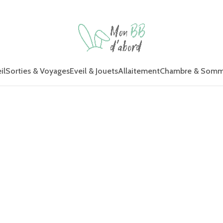
il
Sorties & Voyages
Eveil & Jouets
Allaitement
Chambre & Somm