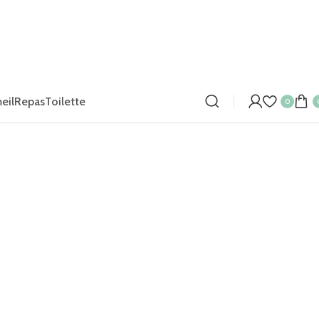
eil
Repas
Toilette
0