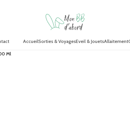
Accueil
Sorties & Voyages
Eveil & Jouets
Allaitement
tact
300 Ml