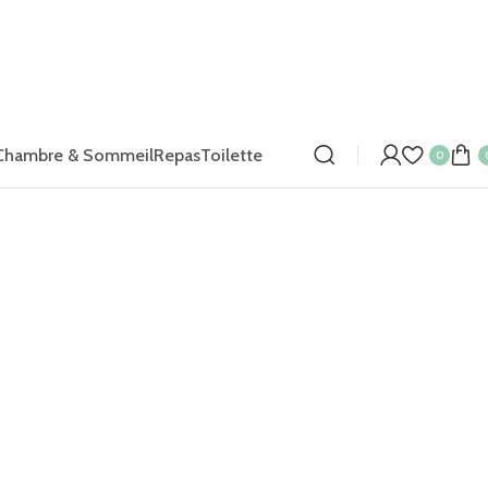
Chambre & Sommeil
Repas
Toilette
0