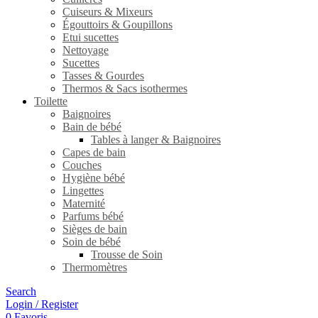
Cuiseurs & Mixeurs
Égouttoirs & Goupillons
Etui sucettes
Nettoyage
Sucettes
Tasses & Gourdes
Thermos & Sacs isothermes
Toilette
Baignoires
Bain de bébé
Tables à langer & Baignoires
Capes de bain
Couches
Hygiène bébé
Lingettes
Maternité
Parfums bébé
Sièges de bain
Soin de bébé
Trousse de Soin
Thermomètres
Search
Login / Register
0
Favoris