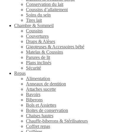
Conservation du lait
Coussins d’allaitement
Soins du sein
Tires lait
Chambre & Sommeil
Coussins
Couvertures
Draps & Alèses
Gigoteuses & Accessoires bébé
Matelas & Coussins
Parures de lit
Plans inclinés
Sécurité
Repas
Alimentation
Anneaux de dentition
Attaches sucette
Bavoirs
Biberons
Bols et Assiettes
Boites de conservation
Chaises hautes
Chauffe-biberons & Stérilisateurs
Coffret repas
Cuillères