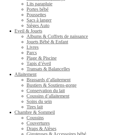
Lits parapluie
Portes bébé
Poussettes
Sacs à langer
Sièges Auto
Eveil & Jouets
Albums & Coffrets de naissance
Jouets Bébé & Enfant
Livres
Parcs
Plage & Piscine
Tapis d’éveil
Transats & Balancelles
Allaitement
Brassards d’allaitement
Bustiers & Soutiens-gorge
Conservation du lait
Coussins d’allaitement
Soins du sein
Tires lait
Chambre & Sommeil
Coussins
Couvertures
Draps & Alèses
Gigoteuses & Accessoires bébé