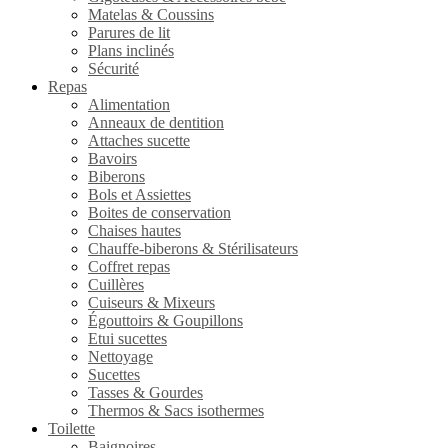
Matelas & Coussins
Parures de lit
Plans inclinés
Sécurité
Repas
Alimentation
Anneaux de dentition
Attaches sucette
Bavoirs
Biberons
Bols et Assiettes
Boites de conservation
Chaises hautes
Chauffe-biberons & Stérilisateurs
Coffret repas
Cuillères
Cuiseurs & Mixeurs
Égouttoirs & Goupillons
Etui sucettes
Nettoyage
Sucettes
Tasses & Gourdes
Thermos & Sacs isothermes
Toilette
Baignoires