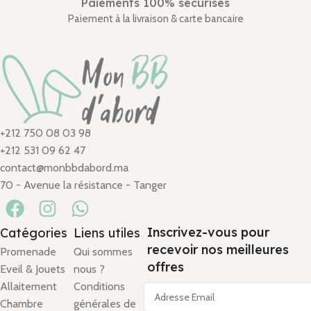
Paiements 100% sécurisés
Paiement à la livraison & carte bancaire
+212 750 08 03 98
+212 531 09 62 47
contact@monbbdabord.ma
70 - Avenue la résistance - Tanger
Inscrivez-vous pour
Catégories
Liens utiles
recevoir nos meilleures
Promenade
Qui sommes
offres
Eveil & Jouets
nous ?
Allaitement
Conditions
Chambre
générales de