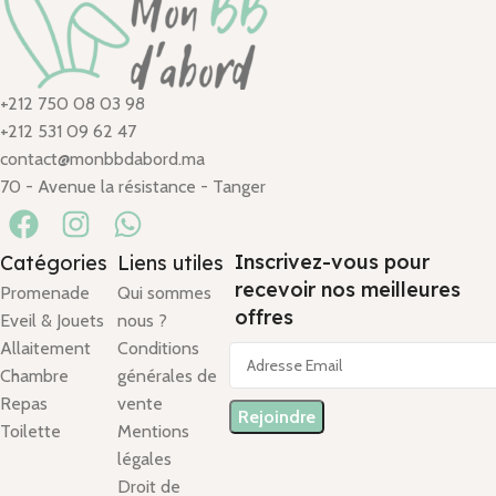
+212 750 08 03 98
+212 531 09 62 47
contact@monbbdabord.ma
70 - Avenue la résistance - Tanger
Inscrivez-vous pour
Catégories
Liens utiles
recevoir nos meilleures
Promenade
Qui sommes
offres
Eveil & Jouets
nous ?
Allaitement
Conditions
Chambre
générales de
Repas
vente
Toilette
Mentions
légales
Droit de