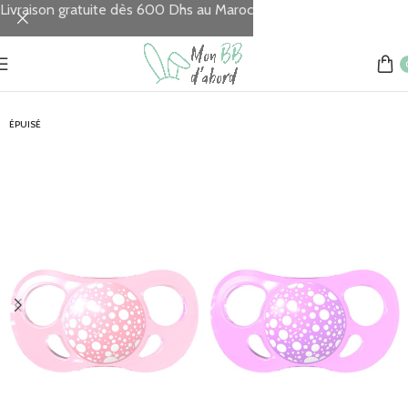
Livraison gratuite dès 600 Dhs au Maroc
Accueil
REPAS
Sucettes
ÉPUISÉ