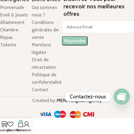
recevoir nos meilleures
Promenade
Qui sommes
offres
Eveil & Jouets
nous ?
Allaitement
Conditions
Chambre
générales de
Repas
vente
Toilette
Mentions
légales
Droit de
rétractation
Politique de
confidentialité
Contact
Contactez-nous
Created by
MENA Digital Agency
Open
chaty
0
outique
Favoris
Panier
Mon compte