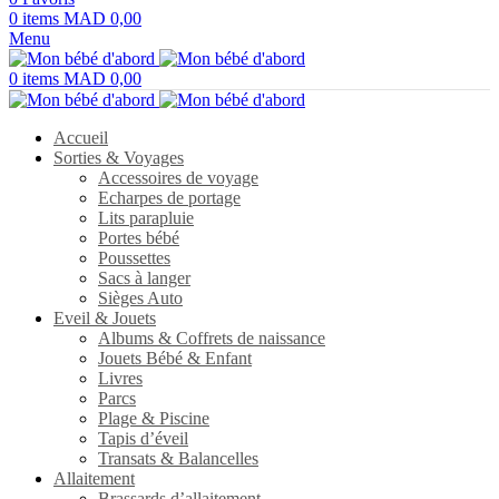
0
items
MAD
0,00
Menu
0
items
MAD
0,00
Accueil
Sorties & Voyages
Accessoires de voyage
Echarpes de portage
Lits parapluie
Portes bébé
Poussettes
Sacs à langer
Sièges Auto
Eveil & Jouets
Albums & Coffrets de naissance
Jouets Bébé & Enfant
Livres
Parcs
Plage & Piscine
Tapis d’éveil
Transats & Balancelles
Allaitement
Brassards d’allaitement