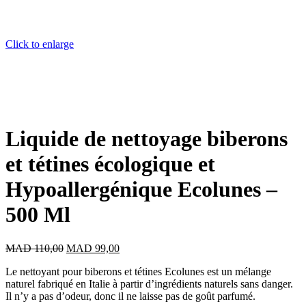
Click to enlarge
Liquide de nettoyage biberons
et tétines écologique et
Hypoallergénique Ecolunes –
500 Ml
Le
Le
MAD
110,00
MAD
99,00
prix
prix
Le nettoyant pour biberons et tétines Ecolunes est un mélange
initial
actuel
naturel fabriqué en Italie à partir d’ingrédients naturels sans danger.
était :
est :
Il n’y a pas d’odeur, donc il ne laisse pas de goût parfumé.
MAD 110,00.
MAD 99,00.