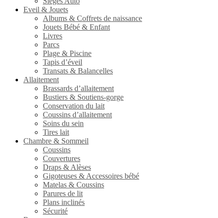
Sièges Auto
Eveil & Jouets
Albums & Coffrets de naissance
Jouets Bébé & Enfant
Livres
Parcs
Plage & Piscine
Tapis d’éveil
Transats & Balancelles
Allaitement
Brassards d’allaitement
Bustiers & Soutiens-gorge
Conservation du lait
Coussins d’allaitement
Soins du sein
Tires lait
Chambre & Sommeil
Coussins
Couvertures
Draps & Alèses
Gigoteuses & Accessoires bébé
Matelas & Coussins
Parures de lit
Plans inclinés
Sécurité