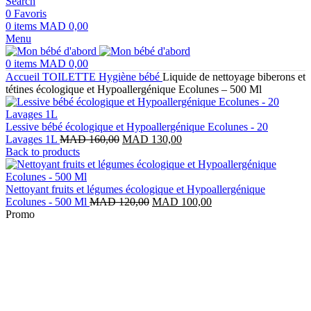
Search
0
Favoris
0
items
MAD
0,00
Menu
0
items
MAD
0,00
Accueil
TOILETTE
Hygiène bébé
Liquide de nettoyage biberons et
tétines écologique et Hypoallergénique Ecolunes – 500 Ml
Lessive bébé écologique et Hypoallergénique Ecolunes - 20
Le
Le
Lavages 1L
MAD
160,00
MAD
130,00
prix
prix
Back to products
initial
actuel
était :
est :
MAD 160,00.
MAD 130,00.
Nettoyant fruits et légumes écologique et Hypoallergénique
Le
Le
Ecolunes - 500 Ml
MAD
120,00
MAD
100,00
prix
prix
Promo
initial
actuel
était :
est :
MAD 120,00.
MAD 100,00.