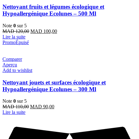
Nettoyant fruits et légumes écologique et
Hypoallergénique Ecolunes – 500 Ml
Note
0
sur 5
Le
Le
MAD
120,00
MAD
100,00
prix
prix
Lire la suite
initial
actuel
Promo
Épuisé
était :
est :
MAD 120,00.
MAD 100,00.
Comparer
Aperçu
Add to wishlist
Nettoyant jouets et surfaces écologique et
Hypoallergénique Ecolunes – 300 Ml
Note
0
sur 5
Le
Le
MAD
110,00
MAD
90,00
prix
prix
Lire la suite
initial
actuel
était :
est :
MAD 110,00.
MAD 90,00.