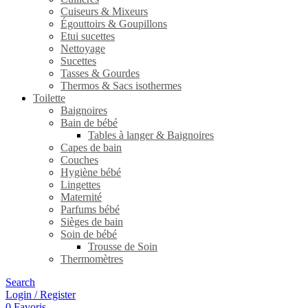
Cuiseurs & Mixeurs
Égouttoirs & Goupillons
Etui sucettes
Nettoyage
Sucettes
Tasses & Gourdes
Thermos & Sacs isothermes
Toilette
Baignoires
Bain de bébé
Tables à langer & Baignoires
Capes de bain
Couches
Hygiène bébé
Lingettes
Maternité
Parfums bébé
Sièges de bain
Soin de bébé
Trousse de Soin
Thermomètres
Search
Login / Register
0
Favoris