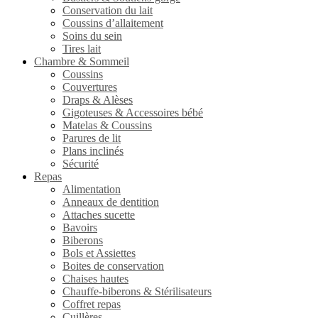
Conservation du lait
Coussins d’allaitement
Soins du sein
Tires lait
Chambre & Sommeil
Coussins
Couvertures
Draps & Alèses
Gigoteuses & Accessoires bébé
Matelas & Coussins
Parures de lit
Plans inclinés
Sécurité
Repas
Alimentation
Anneaux de dentition
Attaches sucette
Bavoirs
Biberons
Bols et Assiettes
Boites de conservation
Chaises hautes
Chauffe-biberons & Stérilisateurs
Coffret repas
Cuillères