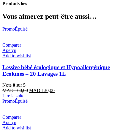
Produits liés
Vous aimerez peut-être aussi…
Promo
Épuisé
Comparer
Aperçu
Add to wishlist
Lessive bébé écologique et Hypoallergénique
Ecolunes – 20 Lavages 1L
Note
0
sur 5
Le
Le
MAD
160,00
MAD
130,00
prix
prix
Lire la suite
initial
actuel
Promo
Épuisé
était :
est :
MAD 160,00.
MAD 130,00.
Comparer
Aperçu
Add to wishlist