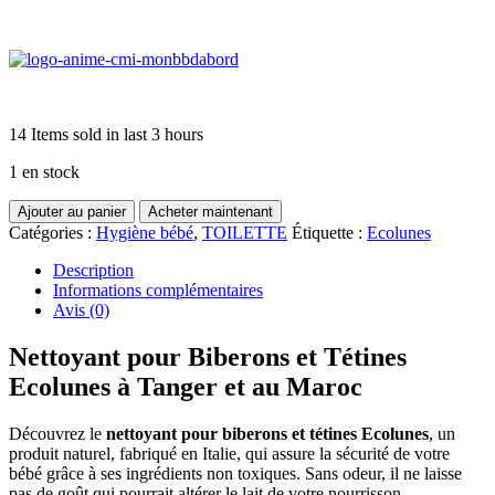
14
Items sold in last 3 hours
1 en stock
quantité
Ajouter au panier
Acheter maintenant
de
Catégories :
Hygiène bébé
,
TOILETTE
Étiquette :
Ecolunes
Liquide
de
Description
nettoyage
Informations complémentaires
biberons
Avis (0)
et
tétines
Nettoyant pour Biberons et Tétines
écologique
Ecolunes à Tanger et au Maroc
et
Hypoallergénique
Ecolunes
Découvrez le
nettoyant pour biberons et tétines Ecolunes
, un
-
produit naturel, fabriqué en Italie, qui assure la sécurité de votre
500
bébé grâce à ses ingrédients non toxiques. Sans odeur, il ne laisse
Ml
pas de goût qui pourrait altérer le lait de votre nourrisson.