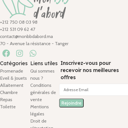
+212 750 08 03 98
+212 531 09 62 47
contact@monbbdabord.ma
70 - Avenue la résistance - Tanger
Inscrivez-vous pour
Catégories
Liens utiles
recevoir nos meilleures
Promenade
Qui sommes
offres
Eveil & Jouets
nous ?
Allaitement
Conditions
Chambre
générales de
Repas
vente
Toilette
Mentions
légales
Droit de