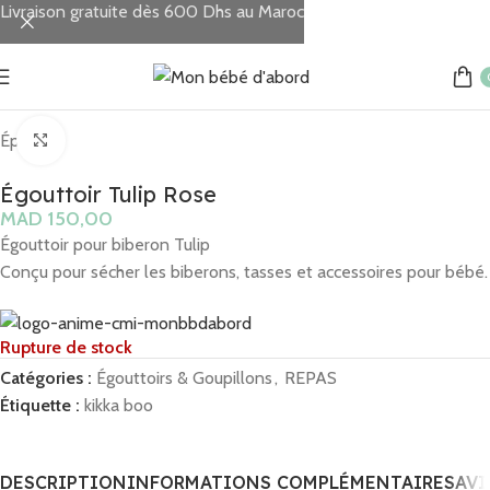
Livraison gratuite dès 600 Dhs au Maroc
Accueil
REPAS
Égouttoirs & Goupillons
Épuisé
Click to enlarge
Égouttoir Tulip Rose
MAD
Égouttoir pour biberon Tulip
Conçu pour sécher les biberons, tasses et accessoires pour bébé.
Rupture de stock
Catégories :
Égouttoirs & Goupillons
,
REPAS
Étiquette :
kikka boo
DESCRIPTION
INFORMATIONS COMPLÉMENTAIRES
AVI